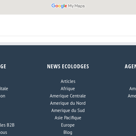
DGE
NEWS ECOLODGES
AGE
Articles
tale
Afrique
Ame
ion
Amerique Centrale
Ame
Amerique du Nord
Amerique du Sud
Asie Pacifique
les B2B
Europe
nous
Blog