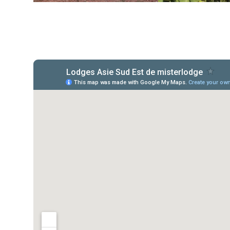
Gite du Koniambo
Lodge Terre d