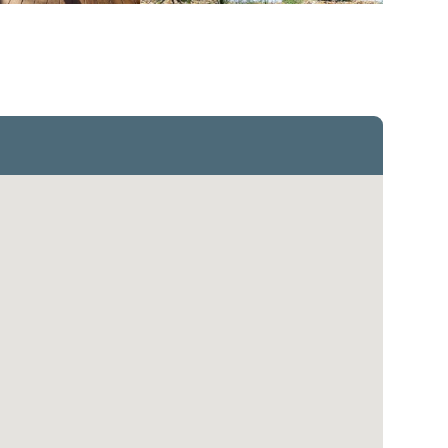
 House Lodge
Daintree Ecolodge