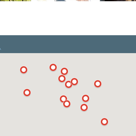
e Soleil
Oure Lodge
Beach