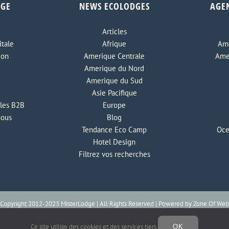
DGE
NEWS ECOLODGES
AGE
Articles
tale
Afrique
Ame
ion
Amerique Centrale
Ame
Amerique du Nord
Amerique du Sud
Asie Pacifique
les B2B
Europe
nous
Blog
Tendance Eco Camp
Oce
Hotel Design
Filtrez vos recherches
Copyright 2012-2023 MisterLodge | All Rights Reserved | Powered by
Zone Of Web
Ce site utilise des cookies et des services tiers.
OK
Facebook
Instagram