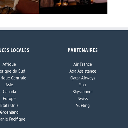
Ouverture d’un nouvel
safari de luxe en
Ouvertu
écolodge dans le parc national
NCES LOCALES
PARTENAIRES
uvre aux étoiles
de Maputo
Afrique
Air France
rique du Sud
Axa Assistance
rique Centrale
Qatar Airways
Asie
Sixt
Canada
Skyscanner
Europe
Swiss
Etats Unis
Vueling
Groenland
anie Pacifique