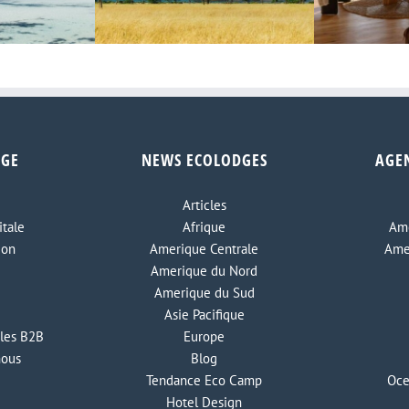
Ouverture d’un camp de safari
pproche des
Un camp de 
de luxe dans le nord du
DGE
NEWS ECOLODGES
AGE
 la pandémie
Zambie s’o
Serengeti
Articles
tale
Afrique
Ame
ion
Amerique Centrale
Ame
Amerique du Nord
Amerique du Sud
Asie Pacifique
les B2B
Europe
nous
Blog
Tendance Eco Camp
Oce
Hotel Design