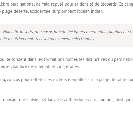
lèbre parc national de Yala, réputé pour sa densité de léopards. Ce cam
 plage déserte, accidentée, surplombant l’océan Indien.
Nomadic Resorts, un consortium de designers néerlandais, anglais et sri-lan
on de matériaux naturels soigneusement sélectionnés.
u, se fondent dans les formations rocheuses distinctives du parc natio
euse chambre de villégiature cinq étoiles.
ou, conçus pour refléter les rochers éparpillés sur la plage de sable d
oposant une cuisine sri-lankaise authentique au restaurant, ainsi que 