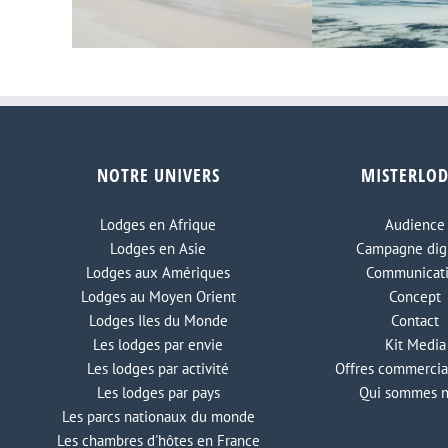
Le Kenya se ra
chelles
Nouveau lodge à Zanzibar
NOTRE UNIVERS
MISTERLO
chiffres d’avant
Lodges en Afrique
Audience
Lodges en Asie
Campagne digi
Lodges aux Amériques
Communicat
Lodges au Moyen Orient
Concept
Lodges Iles du Monde
Contact
Les lodges par envie
Kit Media
Les lodges par activité
Offres commercia
Les lodges par pays
Qui sommes 
Les parcs nationaux du monde
Les chambres d'hôtes en France