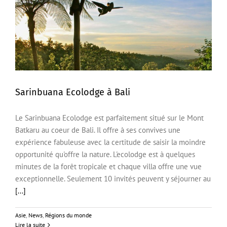
Sarinbuana Ecolodge à Bali
Le Sarinbuana Ecolodge est parfaitement situé sur le Mont
Sarinbuana Ecolodge à Bali
Batkaru au coeur de Bali. Il offre à ses convives une
expérience fabuleuse avec la certitude de saisir la moindre
opportunité qu'offre la nature. L'ecolodge est à quelques
minutes de la forêt tropicale et chaque villa offre une vue
exceptionnelle. Seulement 10 invités peuvent y séjourner au
[...]
Asie
,
News
,
Régions du monde
Lire la suite