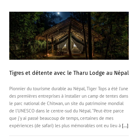
Tigres et détente avec le Tharu Lodge au Népal
Pionnier du tourisme durable au Népal, Tiger Tops a été l'une
Tigres et détente avec le Tharu Lodge au Népal
des premières entreprises à installer un camp de tentes dans
le parc national de Chitwan, un site du patrimoine mondial
de l'UNESCO dans le centre-sud du Népal. "Peut-être parce
que j'y ai passé beaucoup de temps, certaines de mes
expériences (de safari) les plus mémorables ont eu lieu à
[...]