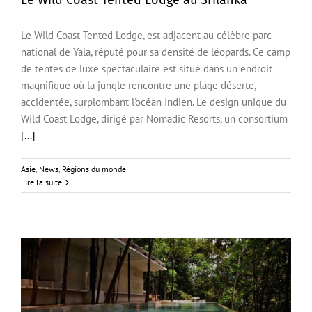
Le Wild Coast Tented Lodge au Srilanka
Le Wild Coast Tented Lodge, est adjacent au célèbre parc
Le Wild Coast Tented Lodge au Srilanka
national de Yala, réputé pour sa densité de léopards. Ce camp
de tentes de luxe spectaculaire est situé dans un endroit
magnifique où la jungle rencontre une plage déserte,
accidentée, surplombant l'océan Indien. Le design unique du
Wild Coast Lodge, dirigé par Nomadic Resorts, un consortium
[...]
Asie
,
News
,
Régions du monde
Lire la suite