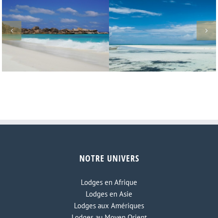
Le Kenya se
nc aux Seychelles
Nouveau lodge à Zanzibar
chiffres d’a
NOTRE UNIVERS
Lodges en Afrique
Lodges en Asie
Lodges aux Amériques
Lodges au Moyen Orient