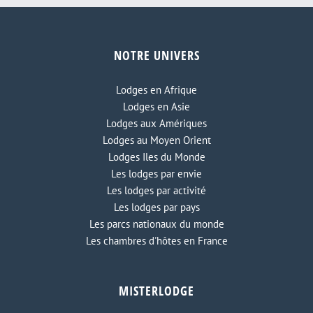
eval Blanc aux Seychelles
Nouveau lodge à Zanzibar
chi
NOTRE UNIVERS
Lodges en Afrique
Lodges en Asie
Lodges aux Amériques
Lodges au Moyen Orient
Lodges Iles du Monde
Les lodges par envie
Les lodges par activité
Les lodges par pays
Les parcs nationaux du monde
Les chambres d'hôtes en France
MISTERLODGE