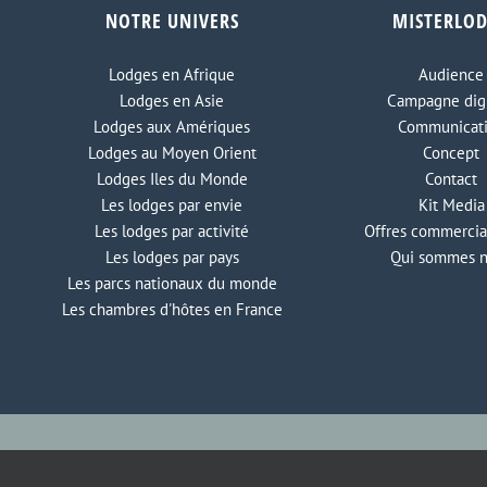
chelles
Nouveau lodge à Zanzibar
NOTRE UNIVERS
MISTERLO
chiffres d’avant
Lodges en Afrique
Audience
Lodges en Asie
Campagne digi
Lodges aux Amériques
Communicat
Lodges au Moyen Orient
Concept
Lodges Iles du Monde
Contact
Les lodges par envie
Kit Media
Les lodges par activité
Offres commercia
Les lodges par pays
Qui sommes 
Les parcs nationaux du monde
Les chambres d'hôtes en France