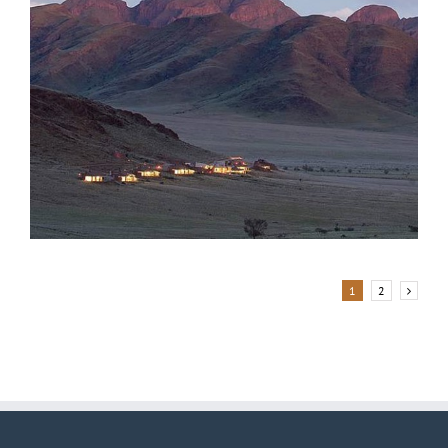
Desert homestead lodge
1
2