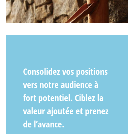
Consolidez vos positions
vers notre audience à
fort potentiel. Ciblez la
valeur ajoutée et prenez
de l’avance.