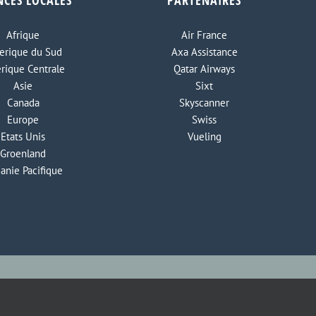
NCES LOCALES
PARTENAIRES
Afrique
Air France
rique du Sud
Axa Assistance
rique Centrale
Qatar Airways
Asie
Sixt
Canada
Skyscanner
Europe
Swiss
Etats Unis
Vueling
Groenland
anie Pacifique