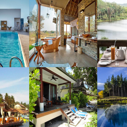
e Bleue
Lodge Umganu
Bub