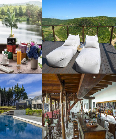
ble Lodge
Esiweni Lodge