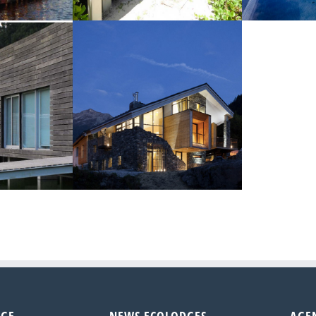
Lodge
Labriz Island Lodge – silhouette
Lodge 
 Villas
Mineral Lodge