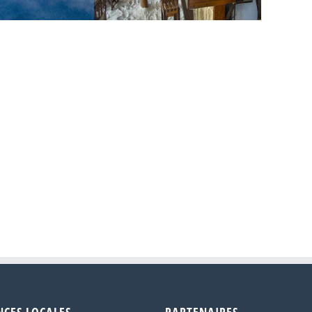
at the Hills
Constance Tsarabanjina Lodge