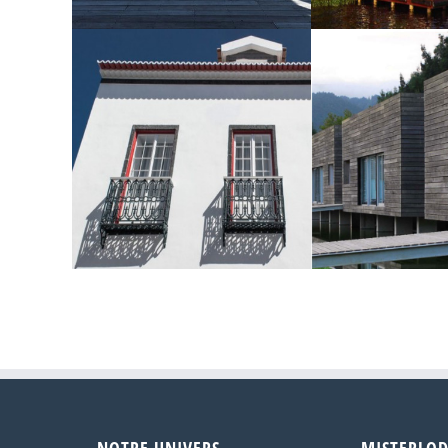
Matakauri Lodge
Coucoue 
Azorean Urban Lodge
Furnas Lake