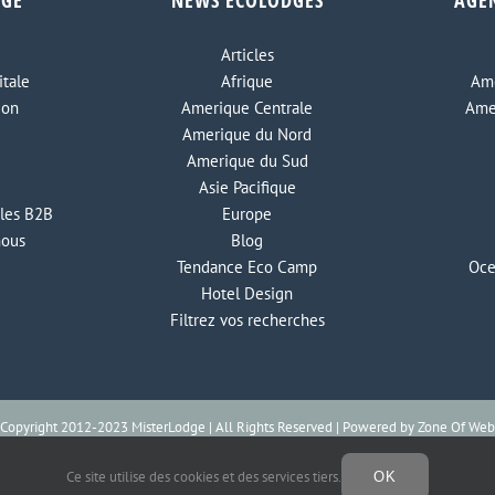
DGE
NEWS ECOLODGES
AGE
Articles
tale
Afrique
Ame
ion
Amerique Centrale
Ame
Amerique du Nord
Amerique du Sud
Asie Pacifique
les B2B
Europe
nous
Blog
Tendance Eco Camp
Oce
Hotel Design
Filtrez vos recherches
Copyright 2012-2023 MisterLodge | All Rights Reserved | Powered by
Zone Of Web
Ce site utilise des cookies et des services tiers.
OK
Facebook
Instagram