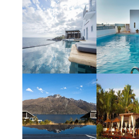
White Exclusive Suites and
Palais Heur
Villas