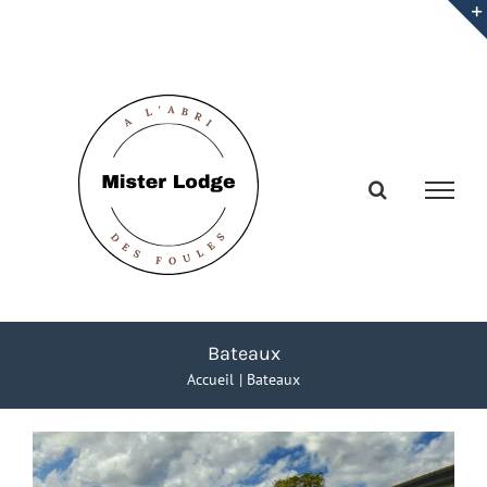
Passer
au
contenu
Bateaux
Accueil
Bateaux