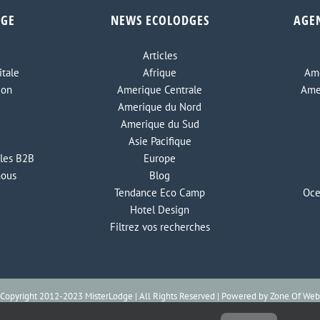
DGE
NEWS ECOLODGES
AGE
Articles
tale
Afrique
Ame
ion
Amerique Centrale
Ame
Amerique du Nord
Amerique du Sud
Asie Pacifique
les B2B
Europe
nous
Blog
Tendance Eco Camp
Oce
Hotel Design
Filtrez vos recherches
Copyright 2012-2023 MisterLodge | All Rights Reserved | Powered by
Zone Of Web