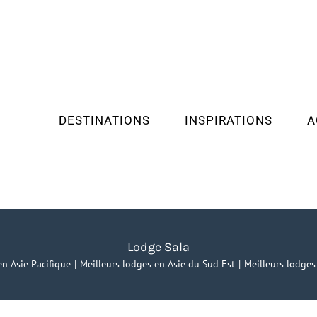
DESTINATIONS
INSPIRATIONS
A
Lodge Sala
en Asie Pacifique
Meilleurs lodges en Asie du Sud Est
Meilleurs lodge