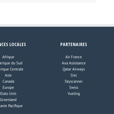
NCES LOCALES
PARTENAIRES
Afrique
Air France
rique du Sud
Axa Assistance
rique Centrale
Qatar Airways
Asie
Sixt
Canada
Skyscanner
Europe
Swiss
Etats Unis
Vueling
Groenland
anie Pacifique