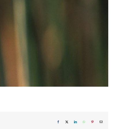
Facebook
X
LinkedIn
WhatsApp
Pinterest
Email