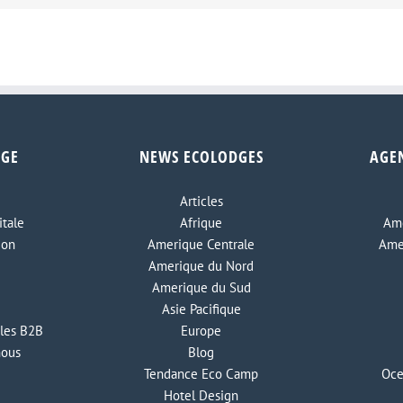
DGE
NEWS ECOLODGES
AGE
Articles
tale
Afrique
Ame
ion
Amerique Centrale
Ame
Amerique du Nord
Amerique du Sud
Asie Pacifique
les B2B
Europe
nous
Blog
Tendance Eco Camp
Oce
Hotel Design