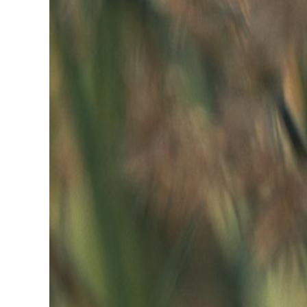
Voir
l'image
agrandie