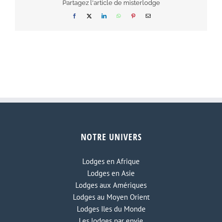
Partagez l'article de misterlodge
Facebook
X
LinkedIn
WhatsApp
Pinterest
Email
NOTRE UNIVERS
Lodges en Afrique
Lodges en Asie
Lodges aux Amériques
Lodges au Moyen Orient
Lodges Iles du Monde
Les lodges par envie