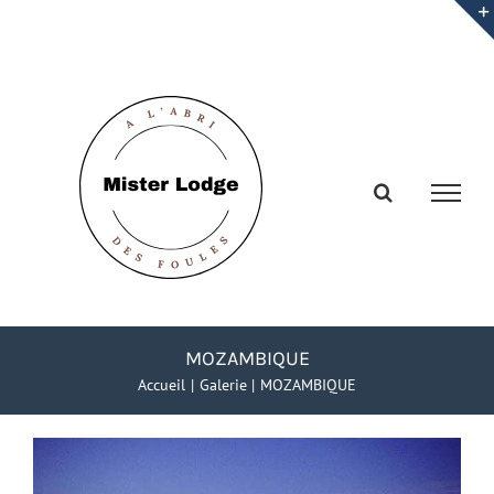
Passer
au
contenu
MOZAMBIQUE
Accueil
Galerie
MOZAMBIQUE
Voir
l'image