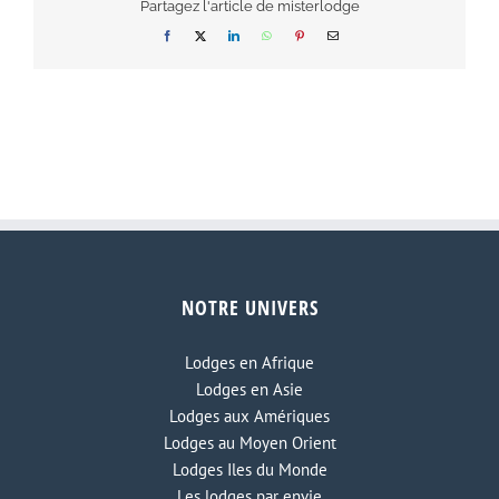
Partagez l'article de misterlodge
Facebook
X
LinkedIn
WhatsApp
Pinterest
Email
NOTRE UNIVERS
Lodges en Afrique
Lodges en Asie
Lodges aux Amériques
Lodges au Moyen Orient
Lodges Iles du Monde
Les lodges par envie