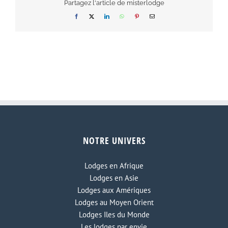
Partagez l'article de misterlodge
Facebook
X
LinkedIn
WhatsApp
Pinterest
Email
NOTRE UNIVERS
Lodges en Afrique
Lodges en Asie
Lodges aux Amériques
Lodges au Moyen Orient
Lodges Iles du Monde
Les lodges par envie