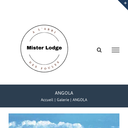
Passer
au
contenu
ANGOLA
Accueil
Galerie
ANGOLA
Voir
l'image