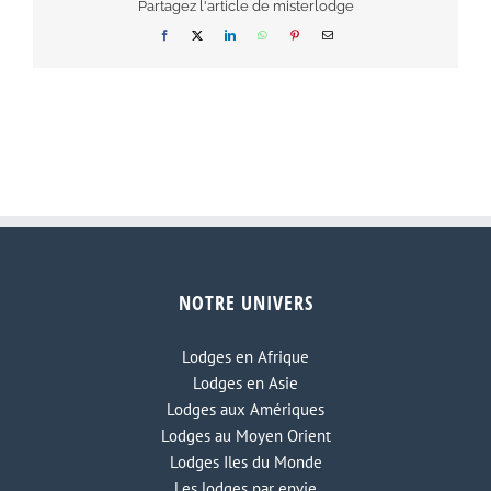
Partagez l'article de misterlodge
Facebook
X
LinkedIn
WhatsApp
Pinterest
Email
NOTRE UNIVERS
Lodges en Afrique
Lodges en Asie
Lodges aux Amériques
Lodges au Moyen Orient
Lodges Iles du Monde
Les lodges par envie