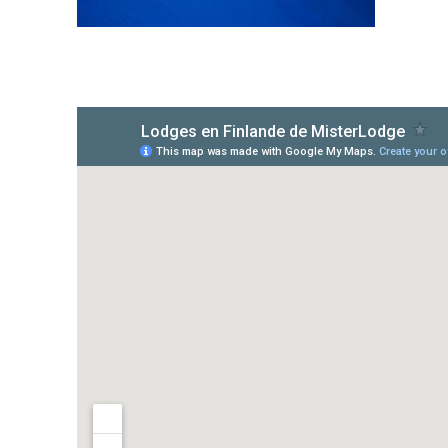
Kakslauttanen Arctic Resort