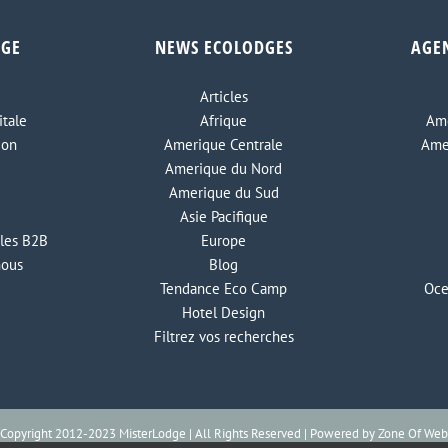
DGE
NEWS ECOLODGES
AGE
Articles
tale
Afrique
Ame
ion
Amerique Centrale
Ame
Amerique du Nord
Amerique du Sud
Asie Pacifique
les B2B
Europe
nous
Blog
Tendance Eco Camp
Oce
Hotel Design
Filtrez vos recherches
Copyright 2012-2023 MisterLodge | All Rights Reserved | Powered by
Zone Of Web