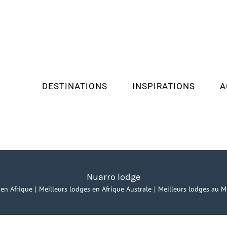
DESTINATIONS
INSPIRATIONS
A
Nuarro lodge
 en Afrique
Meilleurs lodges en Afrique Australe
Meilleurs lodges au 