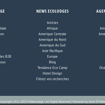
DGE
NEWS ECOLODGES
AGE
Articles
tale
Afrique
Ame
ion
Amerique Centrale
Ame
Amerique du Nord
Amerique du Sud
Asie Pacifique
les B2B
Europe
nous
Blog
Tendance Eco Camp
Oce
Hotel Design
Filtrez vos recherches
Copyright 2012-2023 MisterLodge | All Rights Reserved | Powered by
Zone Of Web