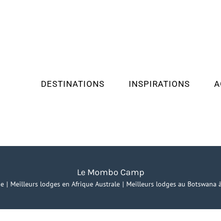
DESTINATIONS
INSPIRATIONS
A
Le Mombo Camp
ue
Meilleurs lodges en Afrique Australe
Meilleurs lodges au Botswana à 