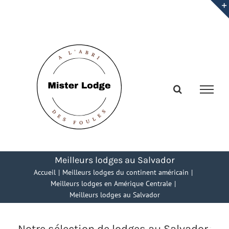
Passer
au
contenu
Meilleurs lodges au Salvador
Accueil
Meilleurs lodges du continent américain
Meilleurs lodges en Amérique Centrale
Meilleurs lodges au Salvador
Notre sélection de lodges au Salvador