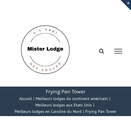
Passer
au
contenu
Frying Pan Tower
Accueil
Meilleurs lodges du continent américain
Meilleurs lodges aux Etats Unis
Meilleurs lodges en Caroline du Nord
Frying Pan Tower