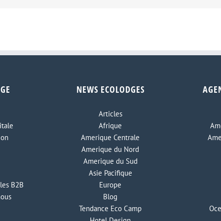
DGE
NEWS ECOLODGES
AGE
Articles
tale
Afrique
Ame
ion
Amerique Centrale
Ame
Amerique du Nord
Amerique du Sud
Asie Pacifique
les B2B
Europe
nous
Blog
Tendance Eco Camp
Oce
Hotel Design