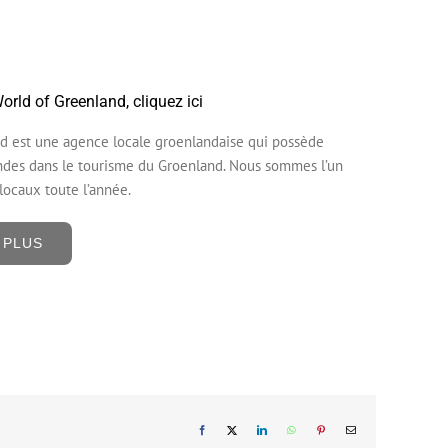
rld of Greenland, cliquez ici
d est une agence locale groenlandaise qui possède
ndes dans le tourisme du Groenland. Nous sommes l’un
locaux toute l’année.
 PLUS
Facebook
X
LinkedIn
WhatsApp
Pinterest
Email