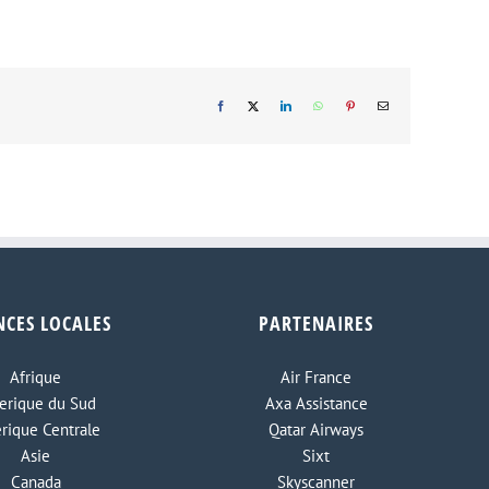
Facebook
X
LinkedIn
WhatsApp
Pinterest
Email
NCES LOCALES
PARTENAIRES
Afrique
Air France
rique du Sud
Axa Assistance
rique Centrale
Qatar Airways
Asie
Sixt
Canada
Skyscanner