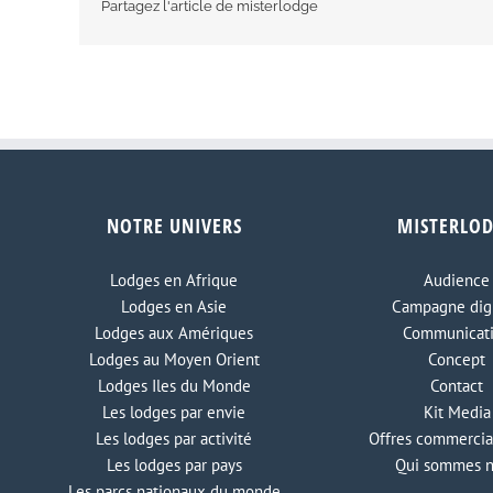
Partagez l'article de misterlodge
NOTRE UNIVERS
MISTERLO
Lodges en Afrique
Audience
Lodges en Asie
Campagne digi
Lodges aux Amériques
Communicat
Lodges au Moyen Orient
Concept
Lodges Iles du Monde
Contact
Les lodges par envie
Kit Media
Les lodges par activité
Offres commercia
Les lodges par pays
Qui sommes 
Les parcs nationaux du monde