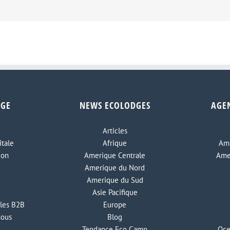
DGE
NEWS ECOLODGES
AGE
Articles
tale
Afrique
Ame
ion
Amerique Centrale
Ame
Amerique du Nord
Amerique du Sud
Asie Pacifique
les B2B
Europe
nous
Blog
Tendance Eco Camp
Oce