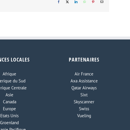
Facebook
X
LinkedIn
WhatsApp
Pinterest
Email
NCES LOCALES
PARTENAIRES
Afrique
Air France
rique du Sud
Axa Assistance
rique Centrale
Qatar Airways
Asie
Sixt
Canada
Skyscanner
Europe
Swiss
Etats Unis
Vueling
Groenland
anie Pacifique