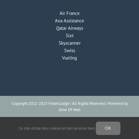
Air France
Axa Assistance
Qatar Airways
Sixt
Skyscanner
Swiss
Vueling
Copyright 2012-2023 MisterLodge | All Rights Reserved | Powered by
Zone Of Web
Ce site utilise des cookies et des services tiers.
OK
Facebook
Instagram