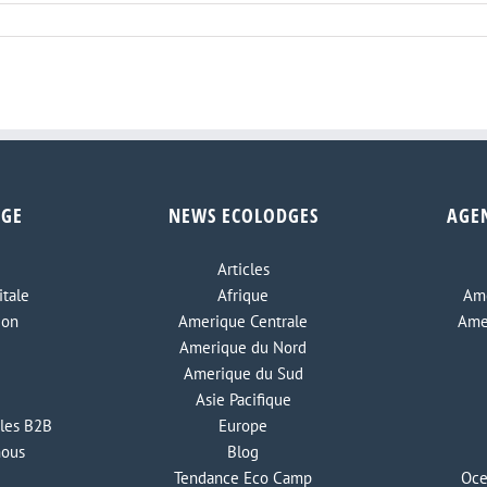
DGE
NEWS ECOLODGES
AGE
Articles
tale
Afrique
Ame
ion
Amerique Centrale
Ame
Amerique du Nord
Amerique du Sud
Asie Pacifique
les B2B
Europe
nous
Blog
Tendance Eco Camp
Oce